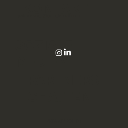
KONTAKT
paloma.vogt@googlemail.com
SOZIALE
MEDIEN
PARTNERS
CHAFTEN
PRIVACY POLICY