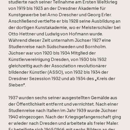
studierte nach seiner Teilnahme am Ersten Weltkrieg
von 1919 bis 1923 an der Dresdner Akademie für
Kunstgewerbe bei Arno Drescher und Georg Erler.
Anschließend vertiefte er bis 1928 seine Ausbildung an
der dortigen Kunstakademie, wo er Meisterschüler bei
Otto Hettner und Ludwig von Hofmann wurde.
Während dieser Zeit unternahm Jüchser 1927 eine
Studienreise nach Südschweden und Bornholm.
Jüchser war von 1920 bis 1934 Mitglied der
Künstlervereinigung Dresden, von 1930 bis 1932
gleichzeitig auch der Assoziation revolutionärer
bildender Künstler (ASSO), von 1932 bis 1934 der
Dresdner Sezession 1932 und ab 1934 des „Kreis der
Sieben“.
1937 wurden sechs seiner ausgestellten Gemälde aus
der Öffentlichkeit entfernt und vernichtet. Nach einer
Studienreise nach Italien im Jahr 1939 wurde Jüchser
1940 eingezogen. Nach der Kriegsgefangenschaft ging
er wieder nach Dresden und arbeitete als freier Maler.
Er beteiligte sich 1945/1946 mit sechs Bildern an der