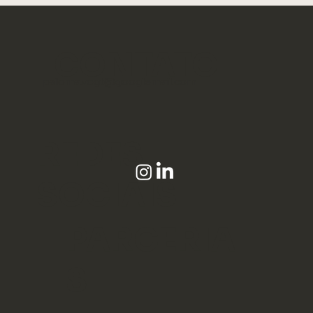
CONTATO
paloma.vogt@googlemail.com
REDES
SOCIAIS
PARCERIA
S